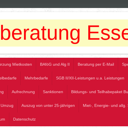
lberatung Esse
rzung Mietkosten
BAföG und Alg II
Beratung per E-Mail
Sp
elbedarfe
Mehrbedarfe
SGB II/XII-Leistungen u.a. Leistungen
ng
Aufrechnung
Sanktionen
Bildungs- und Teilhabepaket B
Umzug
Auszug von unter 25-jährigen
Miet-, Energie- und allg
sum
Datenschutz