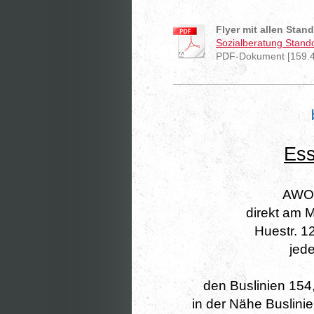
Flyer mit allen Stan
Sozialberatung Stando
PDF-Dokument [159.4
Ess
AWO-
direkt am M
Huestr. 
jede
den Buslinien 154,
in der Nähe Buslini