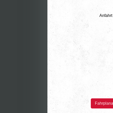
An
Fahrplan