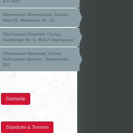
a.d. Ruhr
Oberhausen-Marienkirche, Caritas
Gleis 51, Mülheimer Str. 111
Oberhausen-Osterfeld, Caritas,
Nürnberger Str. 5, 46117 Oberhausen
Oberhausen-Sterkrade, Caritas
Ambutantes Wohnen, Steinbrinkstr.
202
Startseite
Standorte & Termine