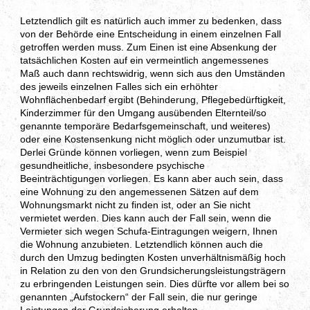
Letztendlich gilt es natürlich auch immer zu bedenken, dass
von der Behörde eine Entscheidung in einem einzelnen Fall
getroffen werden muss. Zum Einen ist eine Absenkung der
tatsächlichen Kosten auf ein vermeintlich angemessenes
Maß auch dann rechtswidrig, wenn sich aus den Umständen
des jeweils einzelnen Falles sich ein erhöhter
Wohnflächenbedarf ergibt (Behinderung, Pflegebedürftigkeit,
Kinderzimmer für den Umgang ausübenden Elternteil/so
genannte temporäre Bedarfsgemeinschaft, und weiteres)
oder eine Kostensenkung nicht möglich oder unzumutbar ist.
Derlei Gründe können vorliegen, wenn zum Beispiel
gesundheitliche, insbesondere psychische
Beeinträchtigungen vorliegen. Es kann aber auch sein, dass
eine Wohnung zu den angemessenen Sätzen auf dem
Wohnungsmarkt nicht zu finden ist, oder an Sie nicht
vermietet werden. Dies kann auch der Fall sein, wenn die
Vermieter sich wegen Schufa-Eintragungen weigern, Ihnen
die Wohnung anzubieten. Letztendlich können auch die
durch den Umzug bedingten Kosten unverhältnismäßig hoch
in Relation zu den von den Grundsicherungsleistungsträgern
zu erbringenden Leistungen sein. Dies dürfte vor allem bei so
genannten „Aufstockern“ der Fall sein, die nur geringe
Leistungen der Grundsicherung erhalten.