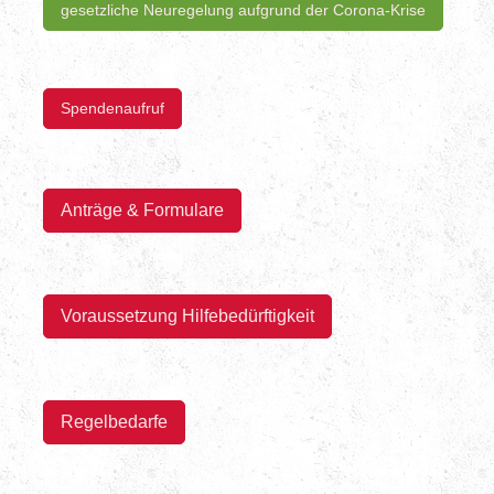
gesetzliche Neuregelung aufgrund der Corona-Krise
Spendenaufruf
Anträge & Formulare
Voraussetzung Hilfebedürftigkeit
Regelbedarfe