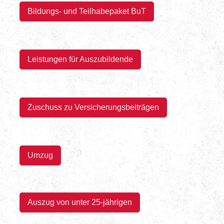
Bildungs- und Teilhabepaket BuT
Leistungen für Auszubildende
Zuschuss zu Versicherungsbeiträgen
Umzug
Auszug von u
nter 25-jährigen