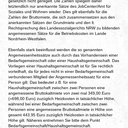
gesetzlich nicht geregelt. Die Zahlen spiegeln daher
letztendlich nur anerkannte Sätze des JobCenter/Amt für
Soziales und Wohnen wieder. Dies gilt ebenfalls für die
Zahlen der Bruttomiete, die sich zusammensetzen aus den
anerkannten Sätzen der Grundmiete und den lt.
Rechtsprechung des Landessozialgerichts NRW zu bildenden
angemessenen Sätze für die Betriebskosten im Lande
Nordrhein-Westfalen.
Ebenfalls stark beeinflusst werden die so genannten
Angemessenheitssätze auch durch das Vorhandensein einer
Bedarfsgemeinschaft oder einer Haushaltsgemeinschaft. Das
Vorliegen einer Haushaltsgemeinschaft ist für Sie rechtlich
vorteilhaft, da für jedes nicht in einer Bedarfsgemeinschaft
verbundenen Mitglied der Angemessenheitssatz für eine
Person gilt. Das bedeutet z.B. für eine
Haushaltsgemeinschaft zwischen zwei Personen eine
angemessene Bruttokaltmiete von zwei mal 349,00 Euro
(=698,00 Euro) zuzüglich Heizkosten in tatsächlicher Höhe,
während bei einer Bedarfsgemeinschaft zwischen zwei
Personen eine angemessene Bruttokaltmiete in Höhe von
gesamt 443,95 Euro zuzüglich Heizkosten in tatsächlicher
Höhe gilt. Näheres entnehmen Sie bitte dem Punkt
Bedarfsgemeinschaft/Haushaltsgemeinschaft.