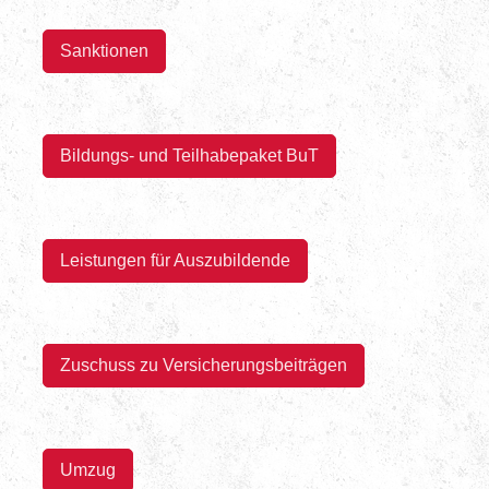
Sanktionen
Bildungs- und Teilhabepaket BuT
Leistungen für Auszubildende
Zuschuss zu Versicherungsbeiträgen
Umzug