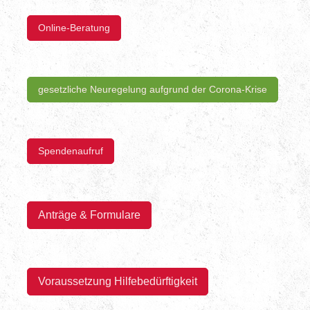
Online-Beratung
gesetzliche Neuregelung aufgrund der Corona-Krise
Spendenaufruf
Anträge & Formulare
Voraussetzung Hilfebedürftigkeit