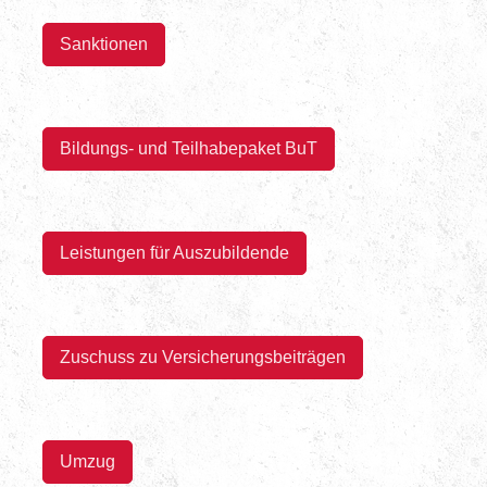
Sanktionen
Bildungs- und Teilhabepaket BuT
Leistungen für Auszubildende
Zuschuss zu Versicherungsbeiträgen
Umzug