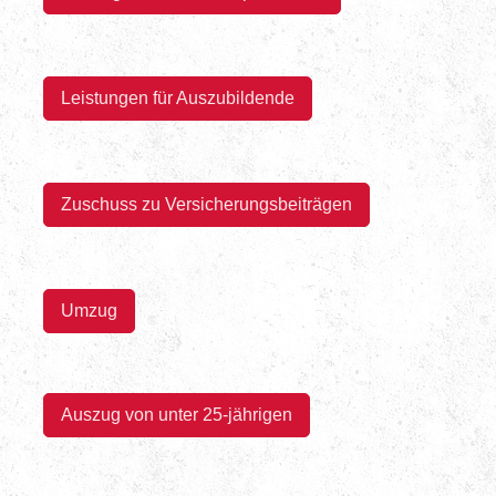
Leistungen für Auszubildende
Zuschuss zu Versicherungsbeiträgen
Umzug
Auszug von u
nter 25-jährigen