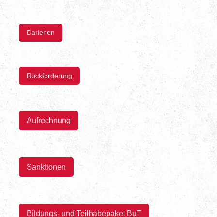
Darlehen
Rückforderung
Aufrechnung
Sanktionen
Bildungs- und Teilhabepaket BuT