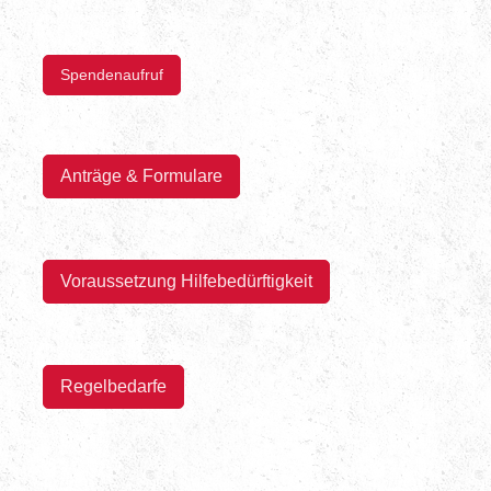
Spendenaufruf
Anträge & Formulare
Voraussetzung Hilfebedürftigkeit
Regelbedarfe